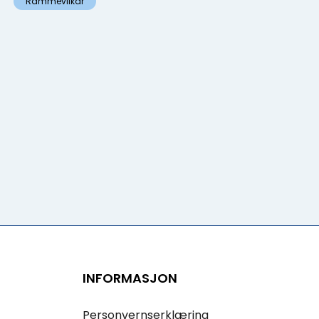
Rammevilkår
INFORMASJON
Personvernserklæring