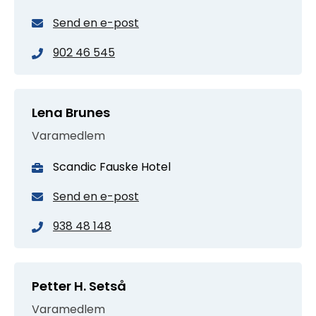
Send en e-post
902 46 545
Lena Brunes
Varamedlem
Scandic Fauske Hotel
Send en e-post
938 48 148
Petter H. Setså
Varamedlem