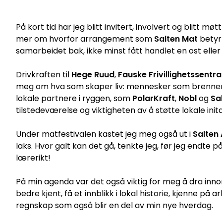
På kort tid har jeg blitt invitert, involvert og blitt 
mer om hvorfor arrangement som
Salten Mat
betyr
samarbeidet bak, ikke minst fått handlet en ost eller 
Drivkraften til
Hege Ruud
,
Fauske Frivillighetssentra
meg om hva som skaper liv: mennesker som brenner f
lokale partnere i ryggen, som
PolarKraft
,
Nobl
og
Sa
tilstedeværelse og viktigheten av å støtte lokale inita
Under matfestivalen kastet jeg meg også ut i
Salten
laks. Hvor galt kan det gå, tenkte jeg, før jeg endte 
lærerikt!
På min agenda var det også viktig for meg å dra in
bedre kjent, få et innblikk i lokal historie, kjenne på
regnskap som også blir en del av min nye hverdag.