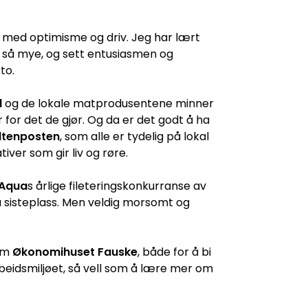
møtt med optimisme og driv. Jeg har lært
 så mye, og sett entusiasmen og
to.
l
og de lokale matprodusentene minner
or det de gjør. Og da er det godt å ha
ltenposten
, som alle er tydelig på lokal
tiver som gir liv og røre.
 Aqua
s årlige fileteringskonkurranse av
på sisteplass. Men veldig morsomt og
nom
Økonomihuset Fauske
, både for å bi
 arbeidsmiljøet, så vell som å lære mer om