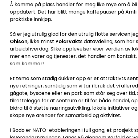
Å komme på plass handler for meg like mye om å bli 
oppdatert. Det har blitt mange kaffepauser på Amfi 
praktiske innkjøp.
Så er jeg utrulig glad for den utrulig flotte servicen j
Ohlson,
ikke minst
Polarvakt
s datavdeling, som har s
arbeidshverdag. Slike opplevelser viser verdien av l
mer enn varer og tjenester, det handler om kontakt, 
som kommer!
Et tema som stadig dukker opp er et attraktivts sent
nye retninger, samtidig som vi tar i bruk det vi aller
gågate, byscene eller en park som står seg over tid, 
tilrettelegge for at sentrum er til for både handel, opp
bidra til å støtte næringsutvikling, lokale initiative
skape nye arenaer for samarbeid og aktivitet.
I Bodø er NATO-etableringen i full gang, et prosjekt 
leverandørnæringen. Langs E6 gjennom Sørfold er vei