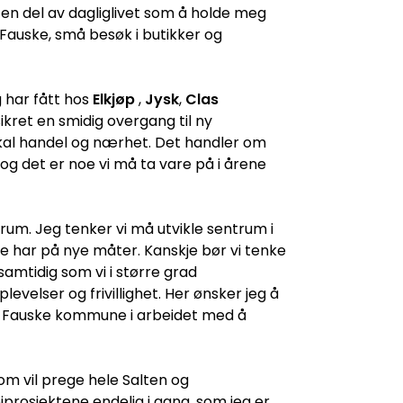
en del av dagliglivet som å holde meg
Fauske, små besøk i butikker og
eg har fått hos
Elkjøp
,
Jysk
,
Clas
ikret en smidig overgang til ny
okal handel og nærhet. Det handler om
og det er noe vi må ta vare på i årene
rum. Jeg tenker vi må utvikle sentrum i
ede har på nye måter. Kanskje bør vi tenke
samtidig som vi i større grad
levelser og frivillighet. Her ønsker jeg å
r og Fauske kommune i arbeidet med å
som vil prege hele Salten og
prosjektene endelig i gang, som jeg er