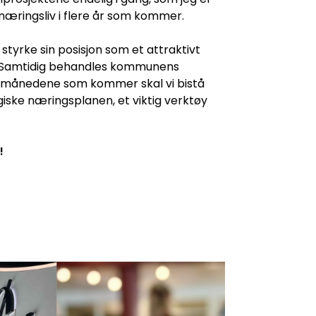
t næringsliv i flere år som kommer.
styrke sin posisjon som et attraktivt
tig. Samtidig behandles kommunens
i månedene som kommer skal vi bistå
giske næringsplanen, et viktig verktøy
!