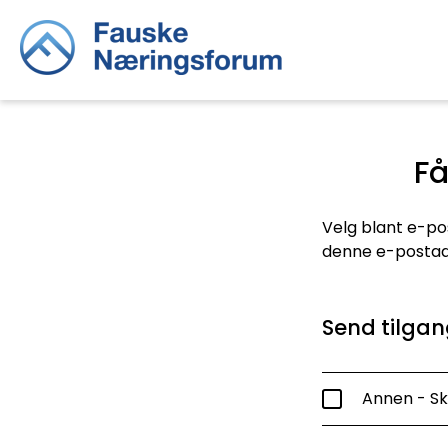
Få
Velg blant e-pos
denne e-postadr
Send tilgang
Annen - Sk