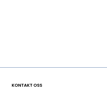
KONTAKT OSS
Sjøgata 74
8200 FAUSKE