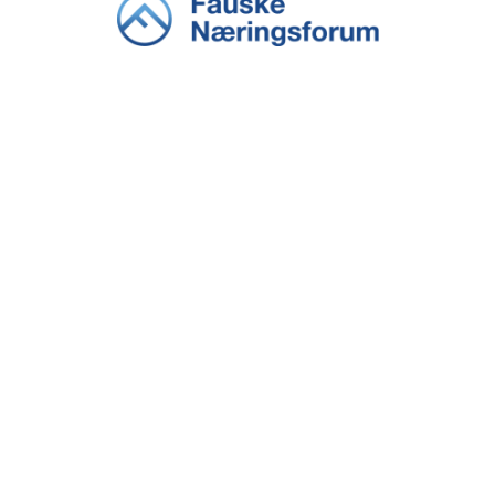
KONTAKT OSS
Sjøgata 74
8200 FAUSKE
Aina E. Fagereng, daglig leder
aina@fauskenf.no
INFORMASJON
Personvernserklæring
Cookies informasjon